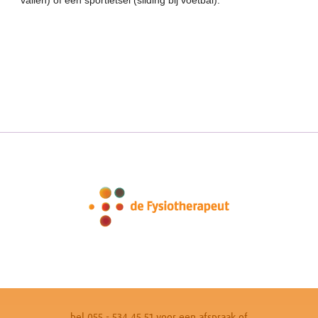
vallen) of een sportletsel (sliding bij voetbal).
bel 055 - 534 45 51 voor een afspraak of