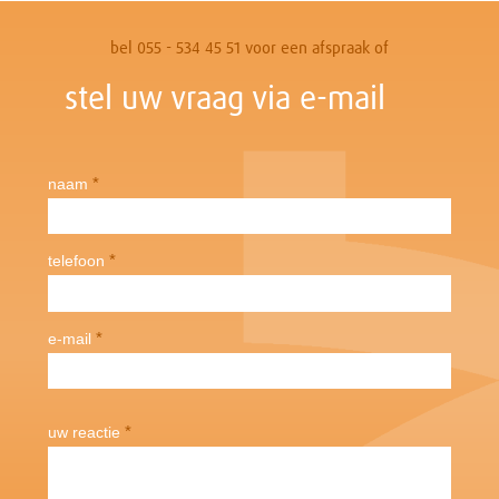
bel 055 - 534 45 51 voor een afspraak of
stel uw vraag via e-mail
*
naam
*
telefoon
*
e-mail
*
uw reactie